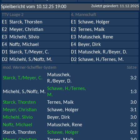
Zuletzt geändert: 11.12.2025
Spielbericht vom 10.12.25 19:00
TTV Laage 2
4. Mannschaft
E1
Starck, Thorsten
E1
Schawe, Holger
E2
Meyer, Christian
E2
Ternes, Maik
E3
Michehl, Silvio
E3
Matuschek, Rene
E4
Noffz, Michael
E4
Beyer, Dirk
D1
Starck, T./Meyer, C.
D1
Matuschek, R./Beyer, D.
D2
Michehl, S./Noffz, M.
D2
Schawe, H./Ternes, M.
mod. Werner-Scheffler-System
Sätze
Matuschek,
Starck, T./Meyer, C.
3:2
R./Beyer, D.
Schawe, H./Ternes,
Michehl, S./Noffz, M.
1:3
M.
Starck, Thorsten
Ternes, Maik
3:0
Meyer, Christian
Schawe, Holger
3:1
Michehl, Silvio
Beyer, Dirk
3:0
Noffz, Michael
Matuschek, Rene
3:2
Starck, Thorsten
Schawe, Holger
0:3