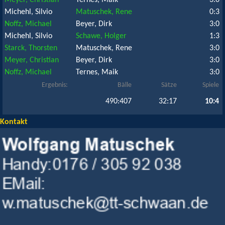
Meyer, Christian
Ternes, Maik
3:0
Michehl, Silvio
Matuschek, Rene
0:3
Noffz, Michael
Beyer, Dirk
3:0
Michehl, Silvio
Schawe, Holger
1:3
Starck, Thorsten
Matuschek, Rene
3:0
Meyer, Christian
Beyer, Dirk
3:0
Noffz, Michael
Ternes, Maik
3:0
Ergebnis:
Bälle
Sätze
Spiele
490:407
32:17
10:4
Kontakt