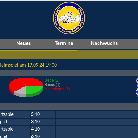
Neues
Termine
Nachwuchs
Heimspiel am 19.09.24 19:00
rtsspiel
5
:10
piel
3
:10
rtsspiel
4
:10
piel
6
:10