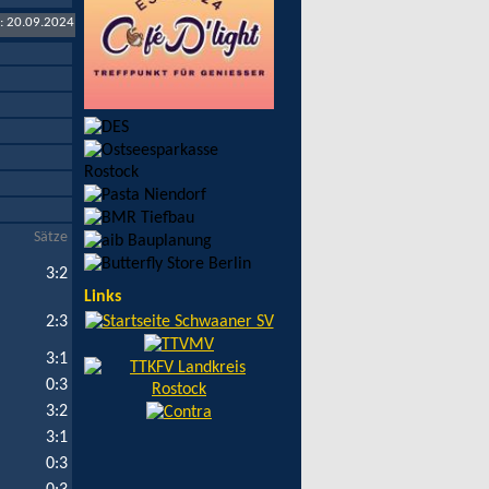
t: 20.09.2024
Sätze
3:2
Links
2:3
3:1
0:3
3:2
3:1
0:3