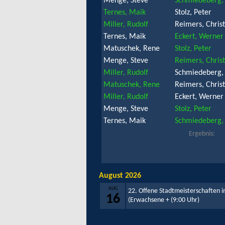
Menge, Steve
Schmiedeberg,
Ternes, Maik
Stolz, Peter
Miller, Rudolf
Reimers, Christ
Ternes, Maik
Eckert, Werner
Matuschek, Rene
Stolz, Peter
Menge, Steve
Reimers, Christ
Miller, Rudolf
Schmiedeberg,
Matuschek, Rene
Reimers, Christ
Miller, Rudolf
Eckert, Werner
Menge, Steve
Stolz, Peter
Ternes, Maik
Schmiedeberg,
Ergebnis:
August 2026
AUG
22. Offene Stadtmeisterschaften i
16
(Erwachsene +
(9:00 Uhr)