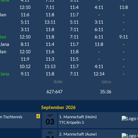
 Jana
4:11
7:11
3:11
-
-
12:10
7:11
11:4
4:11
11:8
ian
11:6
11:8
11:7
-
-
5:11
13:11
5:11
3:11
-
3:11
11:8
7:11
6:11
-
ian
12:10
11:8
7:11
6:11
9:11
 Jana
8:11
11:4
11:7
11:8
-
ian
12:10
11:6
11:8
-
-
11:9
11:3
11:5
-
-
10:12
11:13
11:7
4:11
-
 Jana
9:11
11:8
7:11
12:14
-
Bälle
Sätze
627:647
35:36
September 2026
SEP
m Tischtennis
1. Mannschaft (Heim)
03
TTC Kröpelin 3
SEP
2. Mannschaft (Ausw)