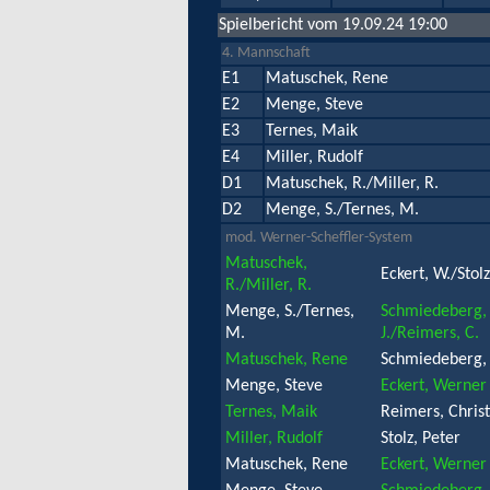
Spielbericht vom 19.09.24 19:00
4. Mannschaft
E1
Matuschek, Rene
E2
Menge, Steve
E3
Ternes, Maik
E4
Miller, Rudolf
D1
Matuschek, R./Miller, R.
D2
Menge, S./Ternes, M.
mod. Werner-Scheffler-System
Matuschek,
Eckert, W./Stolz
R./Miller, R.
Menge, S./Ternes,
Schmiedeberg,
M.
J./Reimers, C.
Matuschek, Rene
Schmiedeberg,
Menge, Steve
Eckert, Werner
Ternes, Maik
Reimers, Christ
Miller, Rudolf
Stolz, Peter
Matuschek, Rene
Eckert, Werner