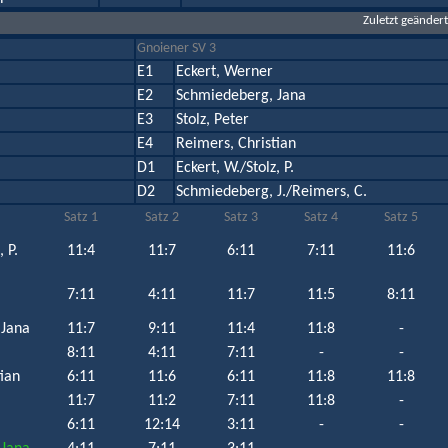
Zuletzt geänder
Gnoiener SV 3
E1
Eckert, Werner
E2
Schmiedeberg, Jana
E3
Stolz, Peter
E4
Reimers, Christian
D1
Eckert, W./Stolz, P.
D2
Schmiedeberg, J./Reimers, C.
Satz 1
Satz 2
Satz 3
Satz 4
Satz 5
, P.
11:4
11:7
6:11
7:11
11:6
7:11
4:11
11:7
11:5
8:11
 Jana
11:7
9:11
11:4
11:8
-
8:11
4:11
7:11
-
-
ian
6:11
11:6
6:11
11:8
11:8
11:7
11:2
7:11
11:8
-
6:11
12:14
3:11
-
-