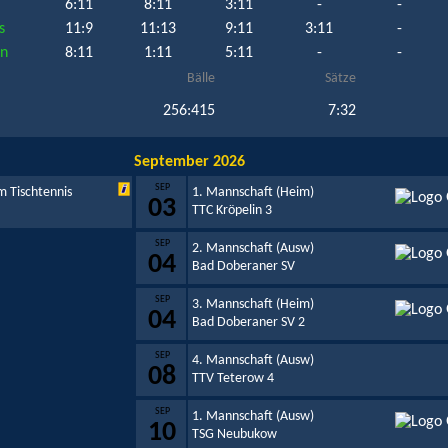
6:11
8:11
3:11
-
-
s
11:9
11:13
9:11
3:11
-
an
8:11
1:11
5:11
-
-
Bälle
Sätze
256:415
7:32
September 2026
SEP
m Tischtennis
1. Mannschaft (Heim)
03
TTC Kröpelin 3
SEP
2. Mannschaft (Ausw)
04
Bad Doberaner SV
SEP
3. Mannschaft (Heim)
04
Bad Doberaner SV 2
SEP
4. Mannschaft (Ausw)
08
TTV Teterow 4
SEP
1. Mannschaft (Ausw)
10
TSG Neubukow