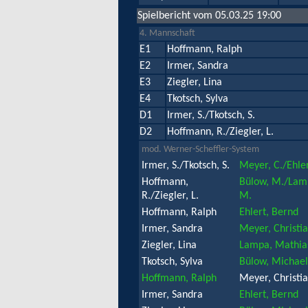
Spielbericht vom 05.03.25 19:00
4. Mannschaft
E1
Hoffmann, Ralph
E2
Irmer, Sandra
E3
Ziegler, Lina
E4
Tkotsch, Sylva
D1
Irmer, S./Tkotsch, S.
D2
Hoffmann, R./Ziegler, L.
mod. Werner-Scheffler-System
Irmer, S./Tkotsch, S.
Meyer, C./Ehler
Hoffmann,
Bülow, M./Lam
R./Ziegler, L.
M.
Hoffmann, Ralph
Ehlert, Bernd
Irmer, Sandra
Meyer, Christi
Ziegler, Lina
Lampa, Mathia
Tkotsch, Sylva
Bülow, Michael
Hoffmann, Ralph
Meyer, Christi
Irmer, Sandra
Ehlert, Bernd