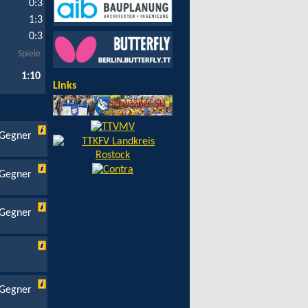
0:3
1:3
0:3
Spiele
1:10
Links