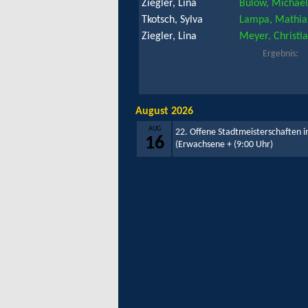
Ziegler, Lina
Bülow, Michael
Tkotsch, Sylva
Lampa, Mathia
Ziegler, Lina
Meyer, Christi
Ergebnis:
August 2026
AUG
22. Offene Stadtmeisterschaften i
16
(Erwachsene +
(9:00 Uhr)