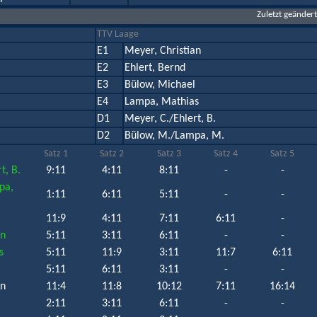
Zuletzt geänder
TTV Laage
E1
Meyer, Christian
E2
Ehlert, Bernd
E3
Bülow, Michael
E4
Lampa, Mathias
D1
Meyer, C./Ehlert, B.
D2
Bülow, M./Lampa, M.
Satz 1
Satz 2
Satz 3
Satz 4
Satz 5
t, B.
9:11
4:11
8:11
-
-
pa,
1:11
6:11
5:11
-
-
11:9
4:11
7:11
6:11
-
an
5:11
3:11
6:11
-
-
s
5:11
11:9
3:11
11:7
6:11
5:11
6:11
3:11
-
-
an
11:4
11:8
10:12
7:11
16:14
2:11
3:11
6:11
-
-