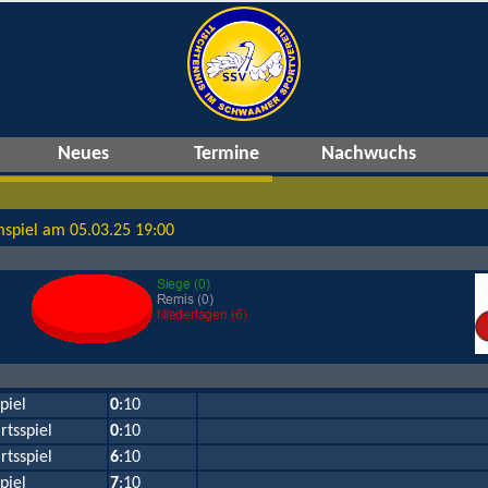
Neues
Termine
Nachwuchs
spiel am 05.03.25 19:00
piel
0
:10
rtsspiel
0
:10
rtsspiel
6
:10
piel
7
:10