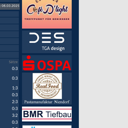
t: 06.03.2025
Sätze
0:3
0:3
1:3
0:3
2:3
0:3
3:2
0:3