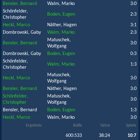
Bensler, Bernard
Walm, Marko
3:0
Schönfelder,
Boden, Eugen
2:3
Christopher
Heckl, Marco
Näther, Hagen
3:1
Dombrowski, Gaby
Walm, Marko
2:3
Matuschek,
Bensler, Bernard
3:0
Wolfgang
Dombrowski, Gaby
Boden, Eugen
0:3
Schönfelder,
Walm, Marko
1:3
Christopher
Matuschek,
Heckl, Marco
3:0
Wolfgang
Bensler, Bernard
Näther, Hagen
3:0
Schönfelder,
Matuschek,
3:0
Christopher
Wolfgang
Bensler, Bernard
Boden, Eugen
1:3
Heckl, Marco
Walm, Marko
3:0
Ergebnis:
Bälle
Sätze
Spiele
600:533
38:24
10:7