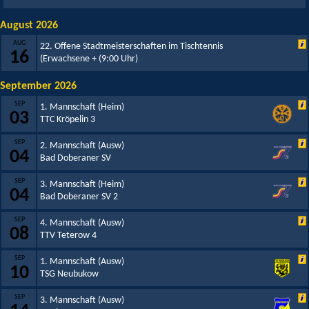
August 2026
AUG
22. Offene Stadtmeisterschaften im Tischtennis
16
(Erwachsene +
(9:00 Uhr)
September 2026
SEP
1. Mannschaft (Heim)
03
TTC Kröpelin 3
SEP
2. Mannschaft (Ausw)
04
Bad Doberaner SV
SEP
3. Mannschaft (Heim)
04
Bad Doberaner SV 2
SEP
4. Mannschaft (Ausw)
08
TTV Teterow 4
SEP
1. Mannschaft (Ausw)
10
TSG Neubukow
SEP
3. Mannschaft (Ausw)