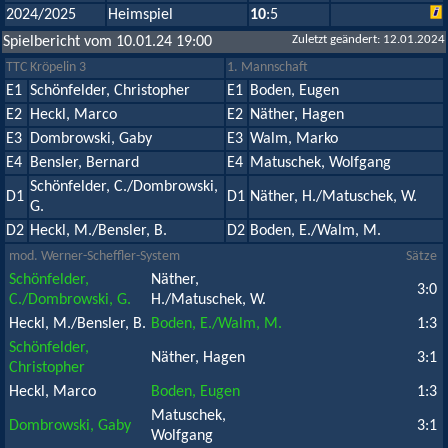
2024/2025
Heimspiel
10
:5
Zuletzt geändert: 12.01.2024
Spielbericht vom 10.01.24 19:00
TTC Kröpelin 3
1. Mannschaft
E1
Schönfelder, Christopher
E1
Boden, Eugen
E2
Heckl, Marco
E2
Näther, Hagen
E3
Dombrowski, Gaby
E3
Walm, Marko
E4
Bensler, Bernard
E4
Matuschek, Wolfgang
Schönfelder, C./Dombrowski,
D1
D1
Näther, H./Matuschek, W.
G.
D2
Heckl, M./Bensler, B.
D2
Boden, E./Walm, M.
mod. Werner-Scheffler-System
Sätze
Schönfelder,
Näther,
3:0
C./Dombrowski, G.
H./Matuschek, W.
Heckl, M./Bensler, B.
Boden, E./Walm, M.
1:3
Schönfelder,
Näther, Hagen
3:1
Christopher
Heckl, Marco
Boden, Eugen
1:3
Matuschek,
Dombrowski, Gaby
3:1
Wolfgang