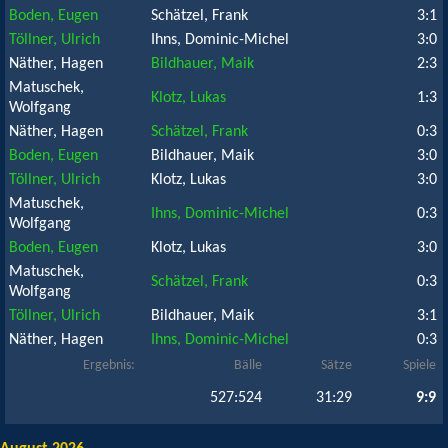
Boden, Eugen
Schätzel, Frank
3:1
Töllner, Ulrich
Ihns, Dominic-Michel
3:0
Näther, Hagen
Bildhauer, Maik
2:3
Matuschek,
Klotz, Lukas
1:3
Wolfgang
Näther, Hagen
Schätzel, Frank
0:3
Boden, Eugen
Bildhauer, Maik
3:0
Töllner, Ulrich
Klotz, Lukas
3:0
Matuschek,
Ihns, Dominic-Michel
0:3
Wolfgang
Boden, Eugen
Klotz, Lukas
3:0
Matuschek,
Schätzel, Frank
0:3
Wolfgang
Töllner, Ulrich
Bildhauer, Maik
3:1
Näther, Hagen
Ihns, Dominic-Michel
0:3
Ergebnis:
Bälle
Sätze
Spiele
527:524
31:29
9:9