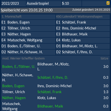
2022/2023
Auswärtsspiel
5
:10
Zuletzt geändert: 24.01.2025
Spielbericht vom 23.01.25 19:00
1. Mannschaft
KSG Lalendorf/ Wattmannshagen
E1
Boden, Eugen
E1
Schätzel, Frank
E2
Töllner, Ulrich
E2
Ihns, Dominic-Michel
E3
Näther, Hagen
E3
Bildhauer, Maik
E4
Matuschek, Wolfgang
E4
Klotz, Lukas
D1
Boden, E./Töllner, U.
D1
Bildhauer, M./Klotz, L.
D2
Näther, H./Schawe, H.
D2
Schätzel, F./Ihns, D.
mod. Werner-Scheffler-System
Sätze
Bildhauer, M./Klotz,
Boden, E./Töllner, U.
3:0
L.
Näther, H./Schawe,
Schätzel, F./Ihns, D.
0:3
H.
Boden, Eugen
Ihns, Dominic-Michel
3:0
Töllner, Ulrich
Schätzel, Frank
1:3
Näther, Hagen
Klotz, Lukas
3:0
Matuschek,
Bildhauer, Maik
0:3
Wolfgang