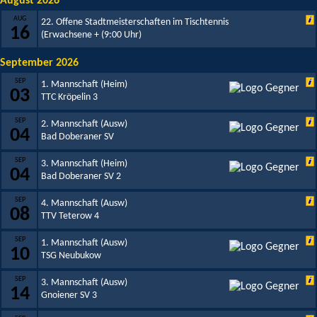
August 2026
AUG
22. Offene Stadtmeisterschaften im Tischtennis
16
(Erwachsene +
(9:00 Uhr)
September 2026
SEP
1. Mannschaft (Heim)
03
TTC Kröpelin 3
SEP
2. Mannschaft (Ausw)
04
Bad Doberaner SV
SEP
3. Mannschaft (Heim)
04
Bad Doberaner SV 2
SEP
4. Mannschaft (Ausw)
08
TTV Teterow 4
SEP
1. Mannschaft (Ausw)
10
TSG Neubukow
SEP
3. Mannschaft (Ausw)
14
Gnoiener SV 3