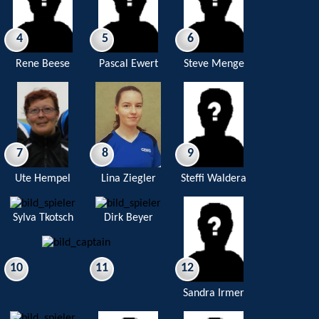
4
5
6
Rene Beese
Pascal Ewert
Steve Menge
7
8
9
Ute Hempel
Lina Ziegler
Steffi Waldera
Sylva Tkotsch
Dirk Beyer
10
11
12
Sandra Irmer