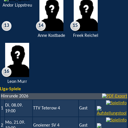
Andor Lippstreu
13
14
15
Anne Kostbade
Freek Reichel
16
Leon Murr
Liga-Spiele
Hinrunde 2026
Di, 08.09.
1
TTV Teterow 4
Gast
19:00
Mo, 21.09.
2
Gnoiener SV 4
Gast