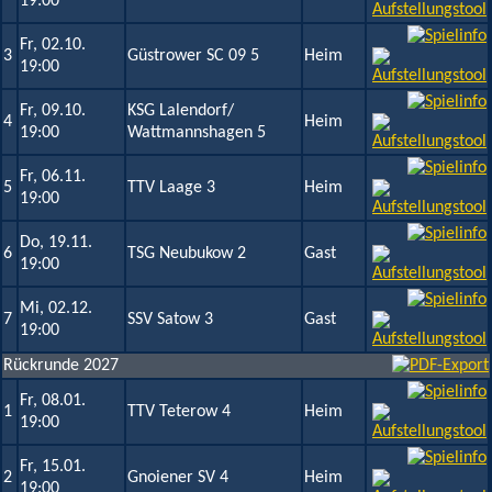
19:00
Fr, 02.10.
3
Güstrower SC 09 5
Heim
19:00
Fr, 09.10.
KSG Lalendorf/
4
Heim
19:00
Wattmannshagen 5
Fr, 06.11.
5
TTV Laage 3
Heim
19:00
Do, 19.11.
6
TSG Neubukow 2
Gast
19:00
Mi, 02.12.
7
SSV Satow 3
Gast
19:00
Rückrunde 2027
Fr, 08.01.
1
TTV Teterow 4
Heim
19:00
Fr, 15.01.
2
Gnoiener SV 4
Heim
19:00