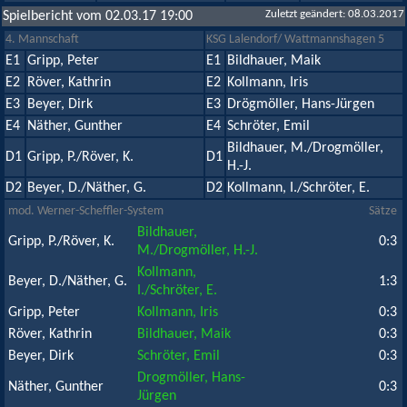
Zuletzt geändert: 08.03.2017
Spielbericht vom 02.03.17 19:00
4. Mannschaft
KSG Lalendorf/ Wattmannshagen 5
E1
Gripp, Peter
E1
Bildhauer, Maik
E2
Röver, Kathrin
E2
Kollmann, Iris
E3
Beyer, Dirk
E3
Drögmöller, Hans-Jürgen
E4
Näther, Gunther
E4
Schröter, Emil
Bildhauer, M./Drogmöller,
D1
Gripp, P./Röver, K.
D1
H.-J.
D2
Beyer, D./Näther, G.
D2
Kollmann, I./Schröter, E.
mod. Werner-Scheffler-System
Sätze
Bildhauer,
Gripp, P./Röver, K.
0:3
M./Drogmöller, H.-J.
Kollmann,
Beyer, D./Näther, G.
1:3
I./Schröter, E.
Gripp, Peter
Kollmann, Iris
0:3
Röver, Kathrin
Bildhauer, Maik
0:3
Beyer, Dirk
Schröter, Emil
0:3
Drogmöller, Hans-
Näther, Gunther
0:3
Jürgen