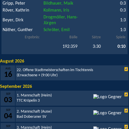
Gripp, Peter
Bildhauer, Maik
0:3
Röver, Kathrin
Kollmann, Iris
0:3
Drogmöller, Hans-
Beyer, Dirk
1:3
Jürgen
Näther, Gunther
Schröter, Emil
1:3
Ergebnis:
Bälle
Sätze
Spiele
192:359
3:30
0:10
August 2026
AUG
22. Offene Stadtmeisterschaften im Tischtennis
16
(Erwachsene +
(9:00 Uhr)
September 2026
SEP
1. Mannschaft (Heim)
03
TTC Kröpelin 3
SEP
2. Mannschaft (Ausw)
04
Bad Doberaner SV
SEP
3. Mannschaft (Heim)